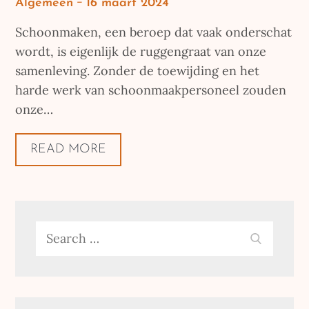
Posted
Algemeen
16 maart 2024
on
Schoonmaken, een beroep dat vaak onderschat
wordt, is eigenlijk de ruggengraat van onze
samenleving. Zonder de toewijding en het
harde werk van schoonmaakpersoneel zouden
onze…
READ MORE
Search
SEARC
for: