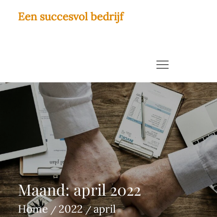
Skip
Een succesvol bedrijf
to
Interessant nieuws voor ondernemers
content
Maand:
april 2022
Home
2022
april