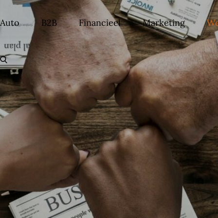
Auto
B2B
Financieel
Marketing
We